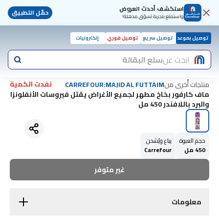
استكشف أحدث العروض
حمّل التطبيق
واستمتع بتجربة تسوّق مذهلة!
توصيل بموعد
توصيل سريع
توصيل فوري
إلكترونيات
ابحث عن
سلع البقالة
نفدت الكمية
منتجات أُخرى من
CARREFOUR:MAJID AL FUTTAIM
ماف كارفور بخاخ مطهر لجميع الأغراض يقتل فيروسات الأنفلونزا
والبرد باللافندر 450 مل
حجم العبوة
يباع ويُشحن
450 مل
Carrefour
غير متوفر
معلومات