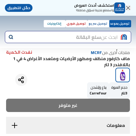
استكشف أحدث العروض
حمّل التطبيق
واستمتع بتجربة تسوّق مذهلة!
توصيل بموعد
توصيل سريع
توصيل فوري
إلكترونيات
ابحث عن
سلع البقالة
نفدت الكمية
منتجات أُخرى من
MCRF
ماف كارفور منظف ومطهر الأرضيات ومتعدد الأغراض 4 في 1
باللافندر 3 لتر
حجم العبوة
يباع ويُشحن
3لتر
Carrefour
غير متوفر
معلومات