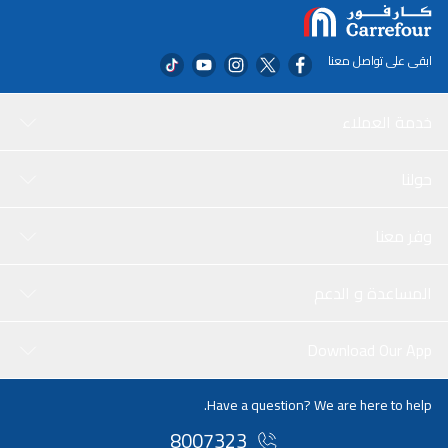
ابقى على تواصل معنا
خدمة العملاء
حولنا
وفر معنا
المساعدة و الدعم
Download Our App
Have a question? We are here to help.
8007323