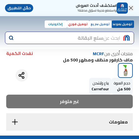
استكشف أحدث العروض
حمّل التطبيق
واستمتع بتجربة تسوّق مذهلة!
توصيل بموعد
توصيل سريع
توصيل فوري
إلكترونيات
ابحث عن
سلع البقالة
نفدت الكمية
منتجات أُخرى من
MCRF
ماف كارفور منظف ومطهر 500 مل
حجم العبوة
يباع ويُشحن
500 مل
Carrefour
غير متوفر
معلومات