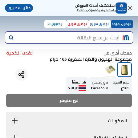
استكشف أحدث العروض
حمّل التطبيق
واستمتع بتجربة تسوّق مذهلة!
توصيل بموعد
توصيل سريع
توصيل فوري
إلكترونيات
ابحث عن
سلع البقالة
منتجات أُخرى من
نفدت الكمية
مجموعة الهليون والذرة الصغيرة 165 جرام
حجم العبوة
يباع ويُشحن
بلد المنشأ
165غ
Carrefour
تايلاند
غير متوفر
المكونات