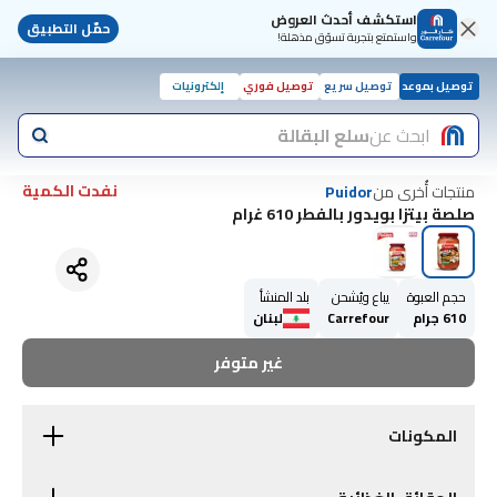
استكشف أحدث العروض
حمّل التطبيق
واستمتع بتجربة تسوّق مذهلة!
توصيل بموعد
توصيل سريع
توصيل فوري
إلكترونيات
ابحث عن
سلع البقالة
نفدت الكمية
منتجات أُخرى من
Puidor
صلصة بيتزا بويدور بالفطر 610 غرام
حجم العبوة
يباع ويُشحن
بلد المنشأ
610 جرام
Carrefour
لبنان
غير متوفر
المكونات