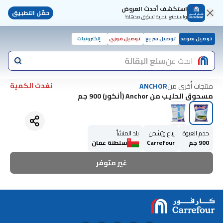
استكشف أحدث العروض
حمّل التطبيق
واستمتع بتجربة تسوّق مذهلة!
توصيل بموعد
توصيل سريع
توصيل فوري
إلكترونيات
ابحث عن
سلع البقالة
نفدت الكمية
منتجات أُخرى من
ANCHOR
مسحوق الحليب من Anchor (أنكور) 900 جم
حجم العبوة
يباع ويُشحن
بلد المنشأ
900 جم
Carrefour
سلطنة عمان
غير متوفر