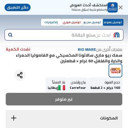
استكشف أحدث العروض
حمّل التطبيق
واستمتع بتجربة تسوّق مذهلة!
توصيل بموعد
توصيل سريع
توصيل فوري
إلكترونيات
ابحث عن
سلع البقالة
نفدت الكمية
منتجات أُخرى من
RIO MARE
سمك ريو ماري سالاتونا المكسيكي مع الفاصوليا الحمراء
والذرة والفلفل، 60 غرام × قطعتين
حجم العبوة
يباع ويُشحن
بلد المنشأ
160 جرام × 2 قطعة
Carrefour
إيطاليا
غير متوفر
المكونات