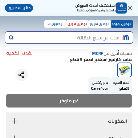
استكشف أحدث العروض
حمّل التطبيق
واستمتع بتجربة تسوّق مذهلة!
توصيل بموعد
توصيل سريع
توصيل فوري
إلكترونيات
ابحث عن
سلع البقالة
نفدت الكمية
منتجات أُخرى من
MCRF
ماف كارفور اسفنج اصفر 5 قطع
حجم العبوة
يباع ويُشحن
5قطع
Carrefour
غير متوفر
المكونات