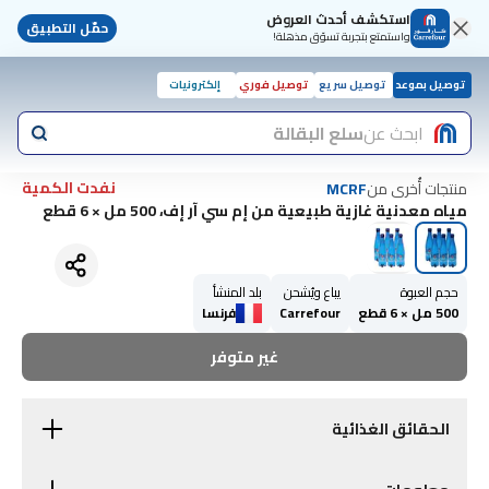
استكشف أحدث العروض
حمّل التطبيق
واستمتع بتجربة تسوّق مذهلة!
توصيل بموعد
توصيل سريع
توصيل فوري
إلكترونيات
ابحث عن
سلع البقالة
نفدت الكمية
منتجات أُخرى من
MCRF
مياه معدنية غازية طبيعية من إم سي آر إف، 500 مل × 6 قطع
حجم العبوة
يباع ويُشحن
بلد المنشأ
500 مل × 6 قطع
Carrefour
فرنسا
غير متوفر
الحقائق الغذائية