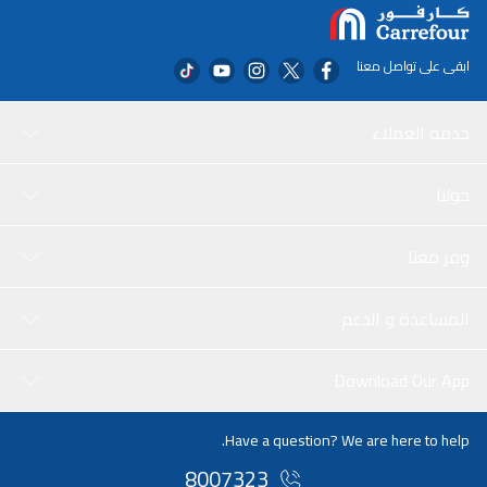
ابقى على تواصل معنا
خدمة العملاء
حولنا
وفر معنا
المساعدة و الدعم
Download Our App
Have a question? We are here to help.
8007323