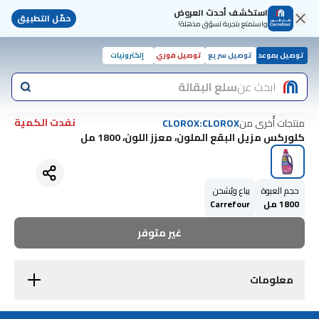
استكشف أحدث العروض
حمّل التطبيق
واستمتع بتجربة تسوّق مذهلة!
توصيل بموعد
توصيل سريع
توصيل فوري
إلكترونيات
ابحث عن
سلع البقالة
نفدت الكمية
منتجات أُخرى من
CLOROX:CLOROX
كلوركس مزيل البقع الملون، معزز اللون، 1800 مل
حجم العبوة
يباع ويُشحن
1800 مل
Carrefour
غير متوفر
معلومات