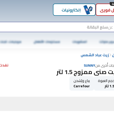
 فوري
إلكترونيات
 عن
سلع البقالة
وبر ماركت
المشروبات
مستلزمات الأطفال
موبايلات، تابلت
ن
زيت عباد الشمس
نفدت 
جات أُخرى من
SUNNY
 صني ممزوج 1.5 لتر
جم العبوة
يباع ويُشحن
1. لتر
Carrefour