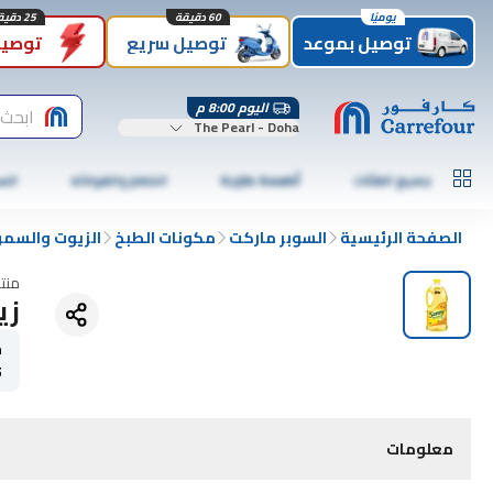
يوميًا
60 دقيقة
25 دقيقة
توصيل بموعد
توصيل سريع
توصيل
اليوم 8:00 م
ابحث
The Pearl - Doha
جميع الفئات
أطعمة طازجة
الخضار والفواكه
الس
الصفحة الرئيسية
السوبر ماركت
مكونات الطبخ
الزيوت والسم
منت
زيت
ح
5
معلومات