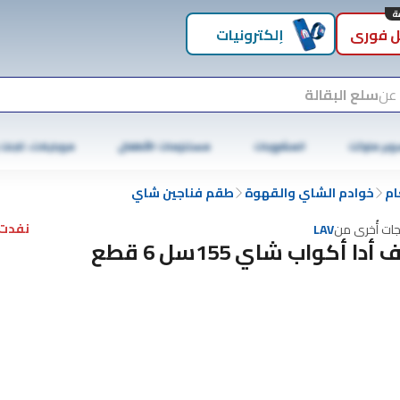
 فوري
إلكترونيات
 عن
سلع البقالة
وبر ماركت
المشروبات
مستلزمات الأطفال
موبايلات، تابلت
ام
خوادم الشاي والقهوة
طقم فناجين شاي
نفدت 
جات أُخرى من
LAV
 أدا أكواب شاي 155سل 6 قطع