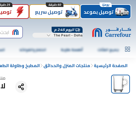
يوميًا
60 دقيقة
25 دقيقة
توصيل بموعد
توصيل سريع
توصيل
اليوم 2:45 م
ابحث
The Pearl - Doha
جميع الفئات
أطعمة طازجة
الخضار والفواكه
الس
الصفحة الرئيسية
منتجات المنزل والحدائق
المطبخ وطاولة الطع
منت
لاف