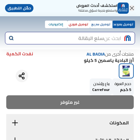
استكشف أحدث العروض
حمّل التطبيق
واستمتع بتجربة تسوّق مذهلة!
توصيل بموعد
توصيل سريع
توصيل فوري
إلكترونيات
ابحث عن
سلع البقالة
نفدت الكمية
منتجات أُخرى من
AL BADIA
أرز البادية ياسمين 5 كيلو
حجم العبوة
يباع ويُشحن
5 كجم
Carrefour
غير متوفر
المكونات