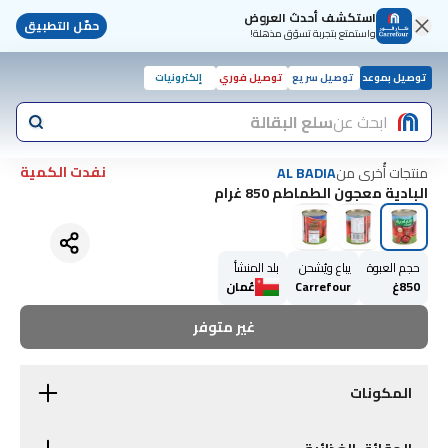
استكشف أحدث العروض
حمّل التطبيق
واستمتع بتجربة تسوّق مذهلة!
توصيل بموعد
توصيل سريع
توصيل فوري
إلكترونيات
ابحث عن
سلع البقالة
نفدت الكمية
منتجات أُخرى من
AL BADIA
البادية معجون الطماطم 850 غرام
حجم العبوة
يباع ويُشحن
بلد المنشأ
850غ
Carrefour
عُمان
غير متوفر
المكونات