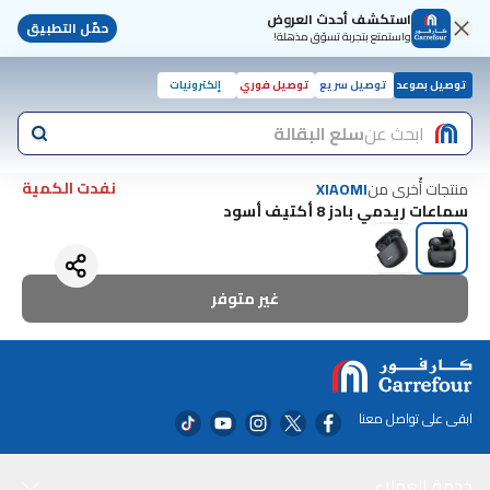
استكشف أحدث العروض
حمّل التطبيق
واستمتع بتجربة تسوّق مذهلة!
توصيل بموعد
توصيل سريع
توصيل فوري
إلكترونيات
ابحث عن
سلع البقالة
نفدت الكمية
منتجات أُخرى من
XIAOMI
سماعات ريدمي بادز 8 أكتيف أسود
غير متوفر
ابقى على تواصل معنا
خدمة العملاء