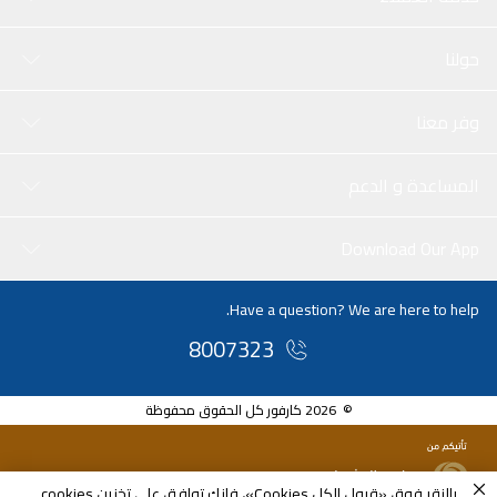
حولنا
وفر معنا
المساعدة و الدعم
Download Our App
Have a question? We are here to help.
8007323
© 2026 كارفور كل الحقوق محفوظة
بالنقر فوق «قبول الكل Cookies»، فإنك توافق على تخزين cookies