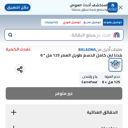
استكشف أحدث العروض
حمّل التطبيق
واستمتع بتجربة تسوّق مذهلة!
توصيل بموعد
توصيل سريع
توصيل فوري
إلكترونيات
ابحث عن
سلع البقالة
نفدت الكمية
منتجات أُخرى من
BALADNA
بلدنا لبن كامل الدسم طويل العمر 125 مل * 6
حجم العبوة
يباع ويُشحن
125 مل × 6
Carrefour
غير متوفر
الحقائق الغذائية