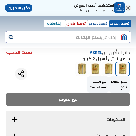
استكشف أحدث العروض
حمّل التطبيق
واستمتع بتجربة تسوّق مذهلة!
توصيل بموعد
توصيل سريع
توصيل فوري
إلكترونيات
ابحث عن
سلع البقالة
نفدت الكمية
منتجات أُخرى من
ASEEL
سمن نباتي أسيل 2 كيلو
حجم العبوة
يباع ويُشحن
2كغ
Carrefour
غير متوفر
المكونات