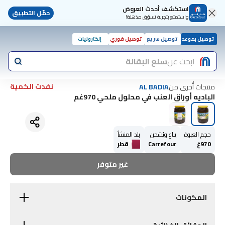
استكشف أحدث العروض
حمّل التطبيق
واستمتع بتجربة تسوّق مذهلة!
توصيل بموعد
توصيل سريع
توصيل فوري
إلكترونيات
ابحث عن
سلع البقالة
نفدت الكمية
منتجات أُخرى من
AL BADIA
الباديه أوراق العنب في محلول ملحي 970غم
حجم العبوة
يباع ويُشحن
بلد المنشأ
970غ
Carrefour
قطر
غير متوفر
المكونات