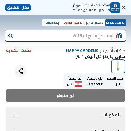
استكشف أحدث العروض
حمّل التطبيق
واستمتع بتجربة تسوّق مذهلة!
توصيل بموعد
توصيل سريع
توصيل فوري
إلكترونيات
ابحث عن
سلع البقالة
نفدت الكمية
منتجات أُخرى من
HAPPY GARDENS
هابي جاردنز خل أبيض 1 لتر
حجم العبوة
يباع ويُشحن
بلد المنشأ
1 لتر
Carrefour
لبنان
غير متوفر
المكونات