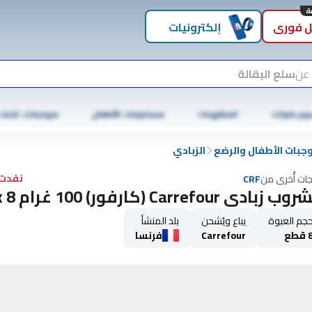
 فوري
إلكترونيات
 عن
سلع البقالة
وبر ماركت
المشروبات
مستلزمات الأطفال
موبايلات، تابلت
جبات الأطفال والرضع
الزبادي
نفدت 
جات أُخرى من
CRF
زبادي Carrefour (كارفور) 100 غرام x 8
جم العبوة
يباع ويُشحن
بلد المنشأ
قطع
Carrefour
فرنسا