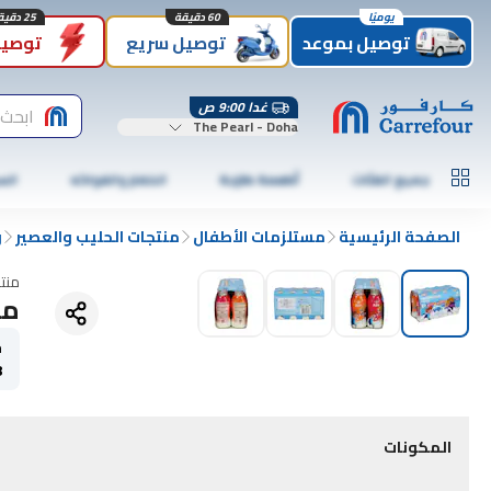
يوميًا
60 دقيقة
25 دقيقة
توصيل بموعد
توصيل سريع
توصيل
غدا 9:00 ص
ابحث
The Pearl - Doha
جميع الفئات
أطعمة طازجة
الخضار والفواكه
الس
الصفحة الرئيسية
مستلزمات الأطفال
منتجات الحليب والعصير
و
منت
مشروب 
ح
8 
المكونات