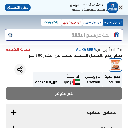
استكشف أحدث العروض
حمّل التطبيق
واستمتع بتجربة تسوّق مذهلة!
توصيل بموعد
توصيل سريع
توصيل فوري
إلكترونيات
ابحث عن
سلع البقالة
نفدت الكمية
منتجات أُخرى من
AL KABEER
دجاج زينج بالفلفل الخفيف مجمد من الكبير 700 جم
حجم العبوة
يباع ويُشحن
بلد المنشأ
700 جم
Carrefour
الإمارات العربية المتحدة
غير متوفر
الحقائق الغذائية