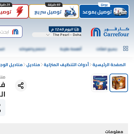
يوميًا
60 دقيقة
25 دقيقة
توصيل بموعد
توصيل سريع
توصيل
اليوم 12:45 م
ابحث
The Pearl - Doha
جميع الفئات
أطعمة طازجة
الخضار والفواكه
الس
الصفحة الرئيسية
أدوات التنظيف المنزلية
مناديل
مناديل الوج
منت
فا
الم
ح
0
معلومات