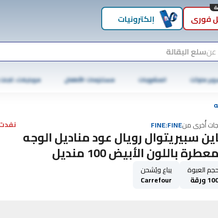
 فوري
إلكترونيات
 عن
سلع البقالة
وبر ماركت
المشروبات
مستلزمات الأطفال
موبايلات، تابلت
ه
نفدت 
جات أُخرى من
FINE:FINE
ين سبيريتوال رويال عود مناديل الوجه
عطرة باللون الأبيض 100 منديل
جم العبوة
يباع ويُشحن
10 ورقة
Carrefour