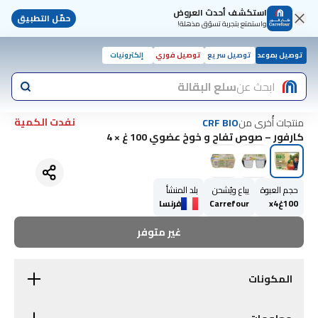
استكشف أحدث العروض
حمّل التطبيق
واستمتع بتجربة تسوّق مذهلة!
توصيل بموعد
توصيل سريع
توصيل فوري
إلكترونيات
ابحث عن
سلع البقالة
نفدت الكمية
منتجات أُخرى من
CRF BIO
كارفور – صوص تفاح و خوخ عضوي 100 غ × 4
حجم العبوة
يباع ويُشحن
بلد المنشأ
100غx4
Carrefour
فرنسا
غير متوفر
المكونات