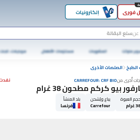
 فوري
إلكترونيات
 عن
سلع البقالة
وبر ماركت
المشروبات
مستلزمات الأطفال
موبايلات، تابلت
الطبخ
الصلصات الأخرى
نفدت 
جات أُخرى من
CARREFOUR: CRF BIO
رفور بيو كركم مطحون 38 غرام
جم العبوة
يباع ويُشحن
بلد المنشأ
3 غرام
Carrefour
فرنسا