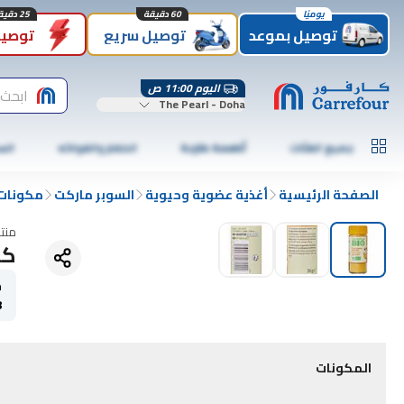
يوميًا
60 دقيقة
25 دقيقة
توصيل بموعد
توصيل سريع
توصيل
اليوم 11:00 ص
ابحث
The Pearl - Doha
جميع الفئات
أطعمة طازجة
الخضار والفواكه
الس
الصفحة الرئيسية
أغذية عضوية وحيوية
السوبر ماركت
مكونات 
منت
كا
ح
8
المكونات